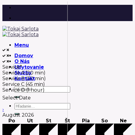
Skip
to
content
Menu
Domov
O Nás
Service*
Ubytovanie
Service A (20 min)
Služby
Service B (30 min)
Kontakt
Service C (45 min)
Hľadať:
Service D (1 hour)
Select Date
Hľadať:
›
August
2026
Po
Ut
St
Št
Pia
So
Ne